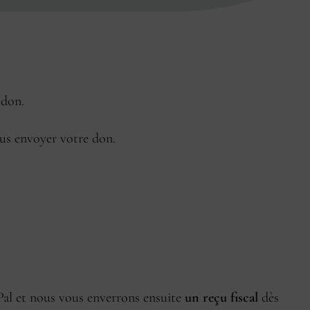
 don.
ous envoyer votre don.
Pal et nous vous enverrons ensuite
un reçu fiscal
dès